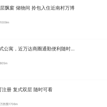
双层飘窗 储物间 拎包入住近南村万博
1009m
华新汇南向高处双层复式公寓，近万达商圈通勤便利随时看房
605m
可注册 复式双层 随时可看
万胜围1706m