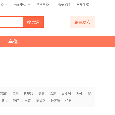
中心
商家中心
帮助中心
联系客服
网站导航
免费发布
车位
江高镇
江夏
机场路
景泰
京溪
金沙洲
九佛
聚
新市
鸦岗
永泰
增槎路
钟落潭
竹料