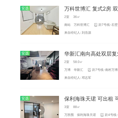
万科世博汇 复式2房 
安选
2室 36㎡
南站
万科世博汇
距7号线-石壁
来自经纪人:
刘浩源
安选
2室 58.0㎡
万博
华新汇
距7号线-南村万博
来自经纪人:
邓志军
保利海珠天珺 可出租 
安选
3室 88㎡
万胜围
保利海珠天珺
距4号线-