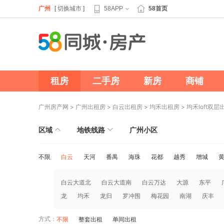
广州
[
切换城市
]
58APP
58首页
租房
二手房
新房
商铺
广州房产网
>
广州出租房
>
白云出租房
>
均禾出租房
>
均禾loft双层
区域
地铁线路
广州小区
不限
白云
天河
番禺
海珠
花都
越秀
增城
白云大道北
白云大道南
白云万达
大源
东平
龙
均禾
龙归
罗冲围
梅花园
南湖
庆丰
方式：
不限
整套出租
单间出租