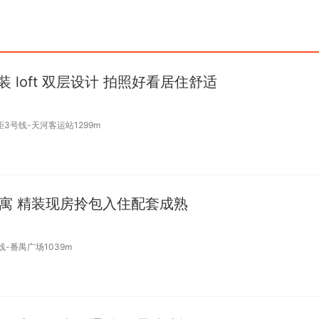
loft 双层设计 拍照好看居住舒适
距3号线-天河客运站1299m
式公寓 精装现房拎包入住配套成熟
线-番禺广场1039m