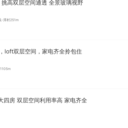
公寓 挑高双层空间通透 全景玻璃视野
-潭村251m
loft双层空间，家电齐全拎包住
105m
式大四房 双层空间利用率高 家电齐全