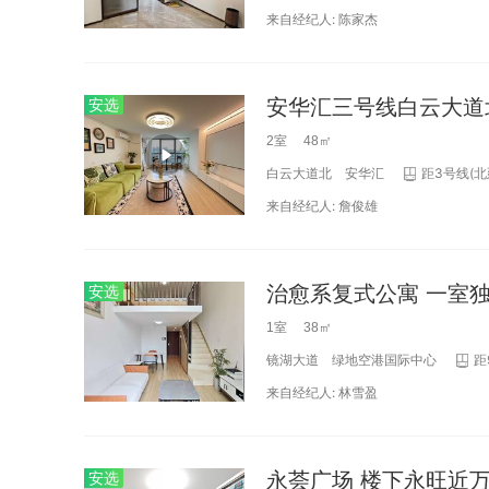
来自经纪人:
陈家杰
安选
2室 48㎡
白云大道北
安华汇
距3号线(北
来自经纪人:
詹俊雄
治愈系复式公寓 一室
安选
1室 38㎡
镜湖大道
绿地空港国际中心
距
来自经纪人:
林雪盈
永荟广场 楼下永旺近万
安选