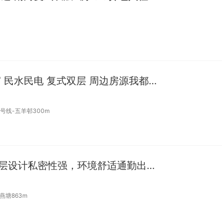
珠江新城 铂林国际公寓 民水民电 复式双层 周边房源我都有
0号线-五羊邨300m
网红复式小窝招租，双层设计私密性强，环境舒适通勤出行便利
燕塘863m