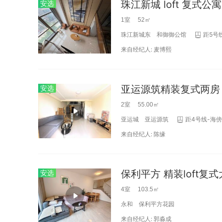
珠江新城 loft 复式
安选
1室 52㎡
珠江新城东
和御御公馆
距5号线
来自经纪人:
麦博熙
亚运源筑精装复式两房，
安选
2室 55.00㎡
亚运城
亚运源筑
距4号线-海傍1
来自经纪人:
陈缘
保利平方 精装loft复
安选
4室 103.5㎡
永和
保利平方花园
来自经纪人:
郭淼成