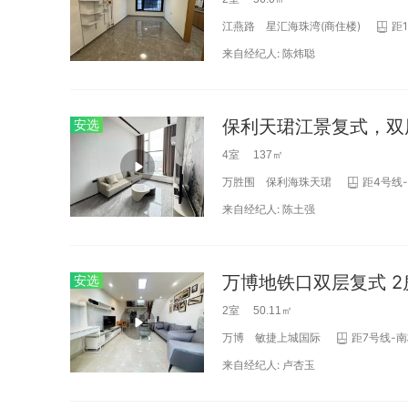
江燕路
星汇海珠湾(商住楼)
距
来自经纪人:
陈炜聪
保利天珺江景复式，双层
安选
4室 137㎡
万胜围
保利海珠天珺
距4号线-
来自经纪人:
陈土强
万博地铁口双层复式 2
安选
2室 50.11㎡
万博
敏捷上城国际
距7号线-南
来自经纪人:
卢杏玉