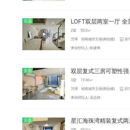
LOFT双层两室一厅 
安选
2室 50.0㎡
万博
招商城市主场(商住楼)
距
来自经纪人:
欧建锋
双层复式三房可塑性强
安选
3室 72.00㎡
万博
招商城市主场(商住楼)
距
来自经纪人:
吴志炜
星汇海珠湾精装复式两
安选
2室 56.0㎡