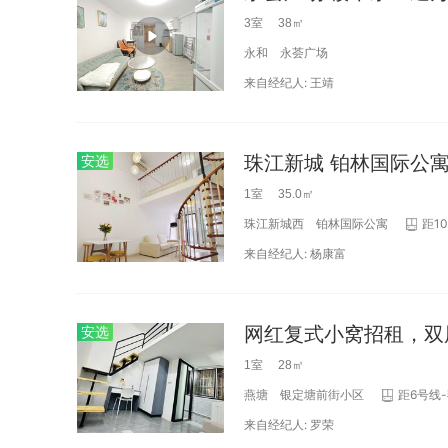
3室 38㎡
永和
永荟广场
来自经纪人:
王靖
安选
1室 35.0㎡
珠江新城西
铂林国际公寓
距1
来自经纪人:
杨康富
安选
1室 28㎡
燕塘
银定塘前街小区
距6号线-
来自经纪人:
罗荣