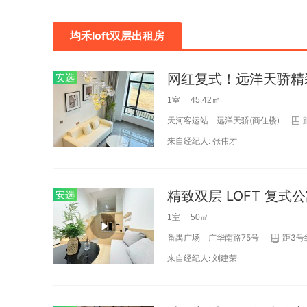
均禾loft双层出租房
网红复式！远洋天骄精装 
安选
1室 45.42㎡
天河客运站
远洋天骄(商住楼)
来自经纪人:
张伟才
精致双层 LOFT 复
安选
1室 50㎡
番禺广场
广华南路75号
距3号
来自经纪人:
刘建荣