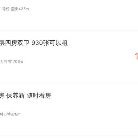
11号线-燕岗435m
四房双卫 930张可以租
万胜围1706m
房 保养新 随时看房
村万博678m