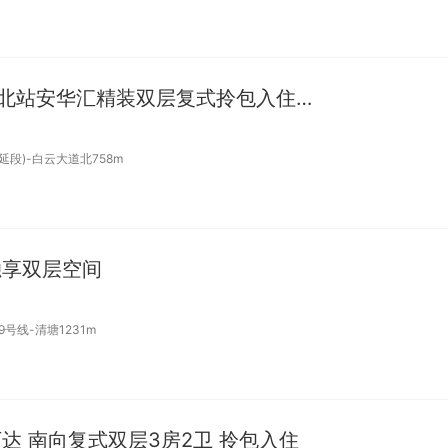
安华汇三号线白云大道北站安华汇精装双层复式拎包入住民用水电
延段)-白云大道北758m
独享双层空间
9号线-清塘1231m
达 南向复式双层3房2卫 拎包入住