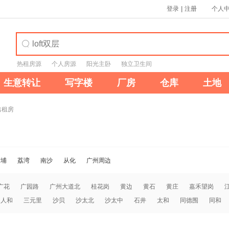
登录
|
注册
个人
热租房源
个人房源
阳光主卧
独立卫生间
生意转让
写字楼
厂房
仓库
土地
出租房
黄埔
荔湾
南沙
从化
广州周边
广花
广园路
广州大道北
桂花岗
黄边
黄石
黄庄
嘉禾望岗
人和
三元里
沙贝
沙太北
沙太中
石井
太和
同德围
同和