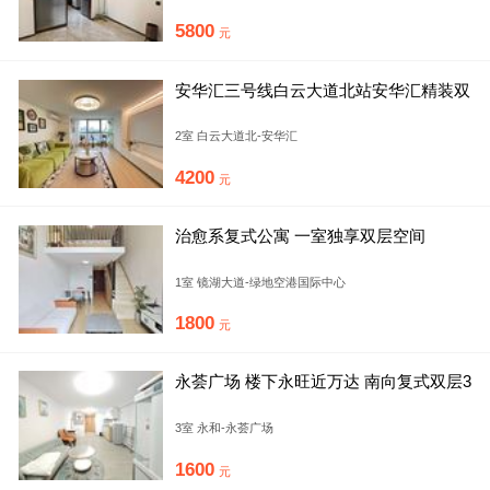
5800
元
安华汇三号线白云大道北站安华汇精装双
层复式拎包入住民用水电
2室 白云大道北-安华汇
4200
元
治愈系复式公寓 一室独享双层空间
1室 镜湖大道-绿地空港国际中心
1800
元
永荟广场 楼下永旺近万达 南向复式双层3
房2卫 拎包入住
3室 永和-永荟广场
1600
元