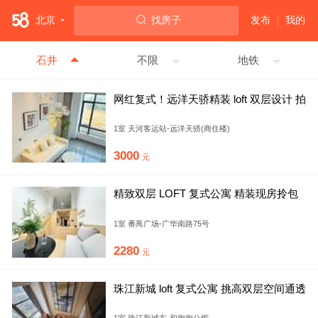
北京
找房子
发布
我的
石井
不限
地铁
网红复式！远洋天骄精装 loft 双层设计 拍
照好看居住舒适
1室 天河客运站-远洋天骄(商住楼)
3000
元
精致双层 LOFT 复式公寓 精装现房拎包
入住配套成熟
1室 番禺广场-广华南路75号
2280
元
珠江新城 loft 复式公寓 挑高双层空间通透
全景玻璃视野